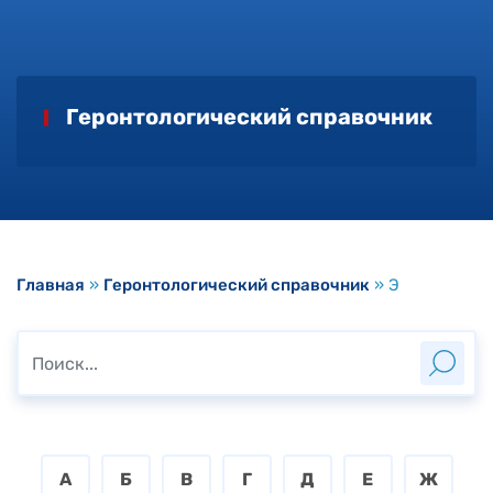
Геронтологический справочник
Главная
»
Геронтологический справочник
»
Э
А
Б
В
Г
Д
Е
Ж