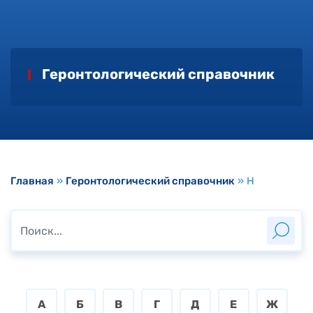
Геронтологический справочник
Главная
»
Геронтологический справочник
»
Н
А
Б
В
Г
Д
Е
Ж