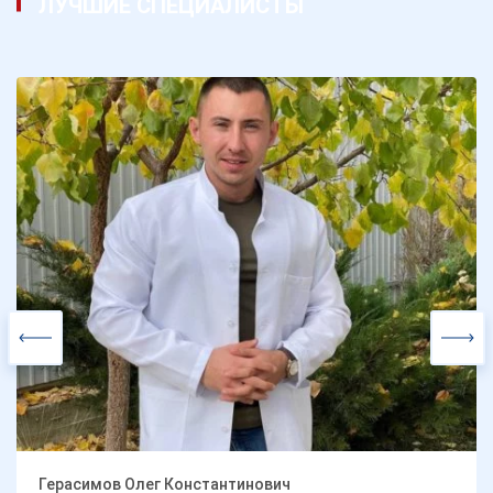
ЛУЧШИЕ СПЕЦИАЛИСТЫ
Герасимов Олег Константинович
руководитель пансионата
Должность:
управление персоналом
Специализация:
6 лет.
Общий стаж работы:
Герасимов Олег Константинович