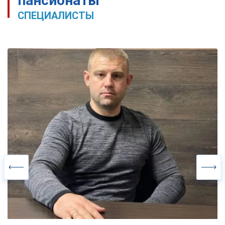
пансионаты
СПЕЦИАЛИСТЫ
координатор проекта
Должность:
менеджер по управлению
Специальность:
Харьковский Институт Экономических и
ВУЗ:
рыночных отношений
12 лет
Стаж работы: