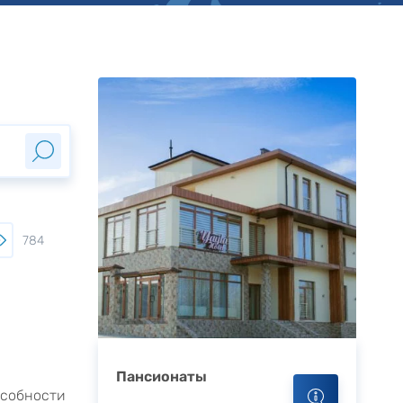
784
Пансионаты
особности