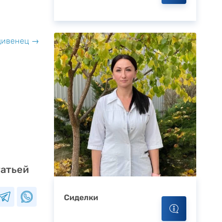
ивенец →
татьей
Сиделки