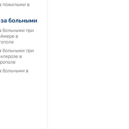
за пожилыми в
 за больными
а больными при
еймере в
тополе
а больными при
клерозе в
рополе
а больными в