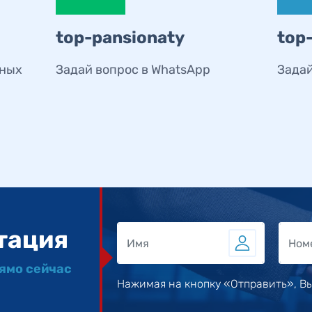
top-pansionaty
top
ьных
Задай вопрос в WhatsApp
Задай
тация
рямо сейчас
Нажимая на кнопку «Отправить», В