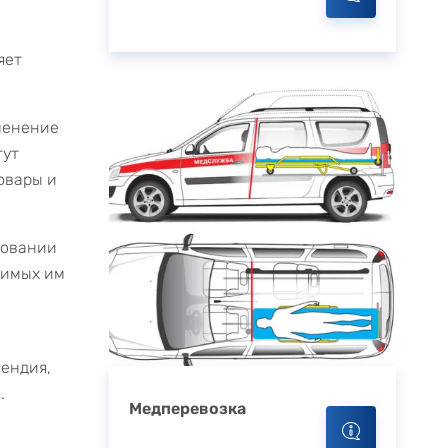
яет
менение
гут
овары и
ровании
димых им
пендия,
.
Медперевозка