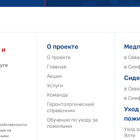
О проекте
Медп
 И
О проекте
в Сев
уге
Главная
в Сим
Акции
Сиде
Услуги
в Сев
Команда
в Сим
Геронтологический
Уход
справочник
пож
Обучение по уходу за
 собственности.
пожилыми
Уход 
ные на
Ялте
ьными