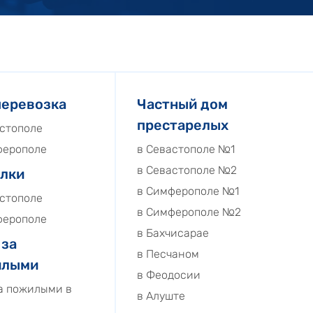
еревозка
Частный дом
престарелых
астополе
ферополе
в Севастополе №1
в Севастополе №2
лки
в Симферополе №1
астополе
в Симферополе №2
ферополе
в Бахчисарае
 за
в Песчаном
илыми
в Феодосии
за пожилыми в
в Алуште