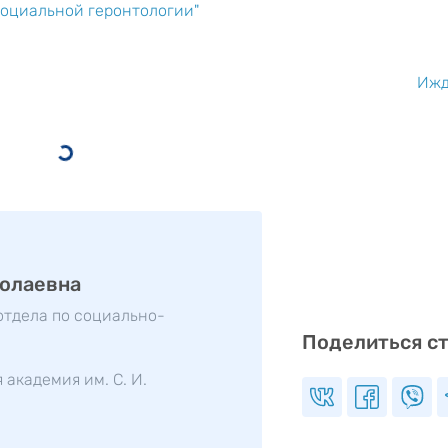
социальной геронтологии"
Ижд
колаевна
отдела по социально-
Поделиться с
академия им. С. И.