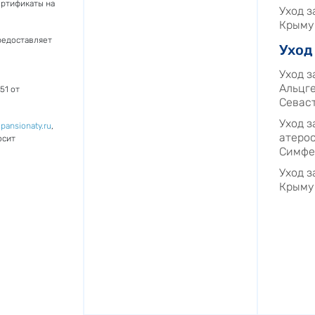
ертификаты на
Уход 
Крыму
редоставляет
Уход
Уход з
Альцг
51 от
Севас
Уход з
-pansionaty.ru
,
атерос
осит
Симфе
Уход з
Крыму