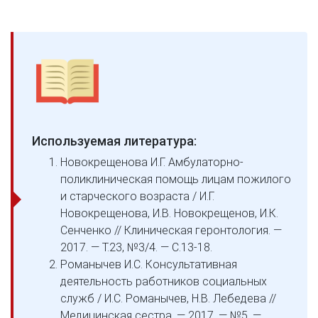
Используемая литература:
Новокрещенова И.Г. Амбулаторно-
поликлиническая помощь лицам пожилого
и старческого возраста / И.Г.
Новокрещенова, И.В. Новокрещенов, И.К.
Сенченко // Клиническая геронтология. —
2017. — Т.23, №3/4. — С.13-18.
Романычев И.С. Консультативная
деятельность работников социальных
служб / И.С. Романычев, Н.В. Лебедева //
Медицинская сестра. — 2017. — №5. —