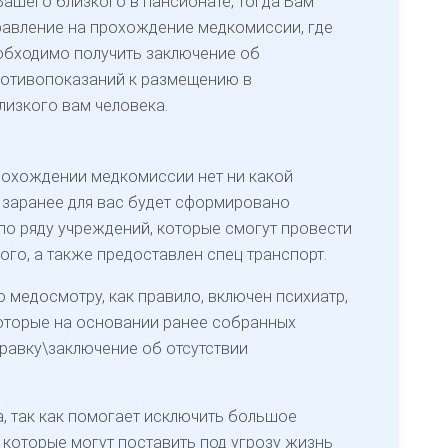
ашего близкого в пансионате, тогда Вам
авление на прохождение медкомиссии, где
обходимо получить заключение об
ротивопоказаний к размещению в
лизкого вам человека.
рохождении медкомиссии нет ни какой
 заранее для вас будет сформировано
о ряду учреждений, которые смогут провести
го, а также предоставлен спец транспорт.
о медосмотру, как правило, включен психиатр,
которые на основании ранее собранных
равку\заключение об отсутствии
, так как помогает исключить большое
 которые могут поставить под угрозу жизнь